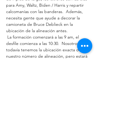
para Amy, Waltz, Biden / Harris y repartir 
calcomanías con las banderas.  Además, 
necesita gente que ayude a decorar la 
camioneta de Bruce Deblieck en la 
ubicación de la alineación antes.
 La formación comenzará a las 9 am, el 
desfile comienza a las 10:30.  Nosotros no  
todavía tenemos la ubicación exacta o 
nuestro número de alineación, pero estará 
cerca de Trott y 9th en Willmar.
 Este año será especial por varias razones:  
el State DFL Vantastic se unirá a nosotros. 
 ¡Convierta el condado de Kandiyohi en 
azul en 2022!
 Si desea más información envíe un correo 
electrónico  
loryorgary@gmail.com
Share This Event