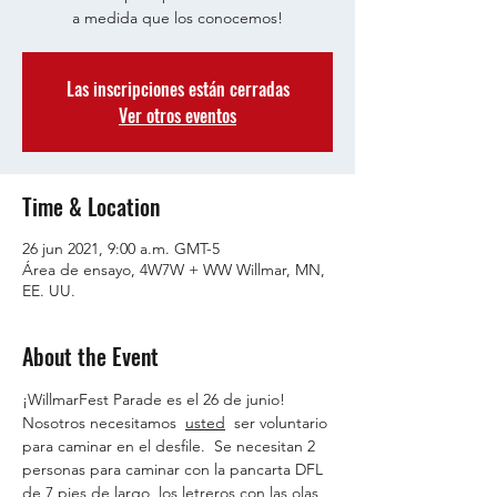
a medida que los conocemos!
Las inscripciones están cerradas
Ver otros eventos
Time & Location
26 jun 2021, 9:00 a.m. GMT-5
Área de ensayo, 4W7W + WW Willmar, MN,
EE. UU.
About the Event
¡WillmarFest Parade es el 26 de junio! 
Nosotros necesitamos  
usted
  ser voluntario 
para caminar en el desfile.  Se necesitan 2 
personas para caminar con la pancarta DFL 
de 7 pies de largo, los letreros con las olas 