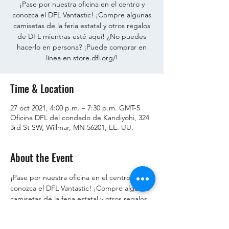
¡Pase por nuestra oficina en el centro y
conozca el DFL Vantastic! ¡Compre algunas
camisetas de la feria estatal y otros regalos
de DFL mientras esté aquí! ¿No puedes
hacerlo en persona? ¡Puede comprar en
línea en store.dfl.org/!
Time & Location
27 oct 2021, 4:00 p.m. – 7:30 p.m. GMT-5
Oficina DFL del condado de Kandiyohi, 324
3rd St SW, Willmar, MN 56201, EE. UU.
About the Event
¡Pase por nuestra oficina en el centro y 
conozca el DFL Vantastic! ¡Compre algunas 
camisetas de la feria estatal y otros regalos 
de DFL mientras esté aquí! ¡Compre en 
línea en 
store.dfl.org/
 !